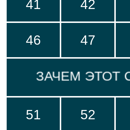
41
42
46
47
ЗАЧЕМ ЭТОТ С
51
52