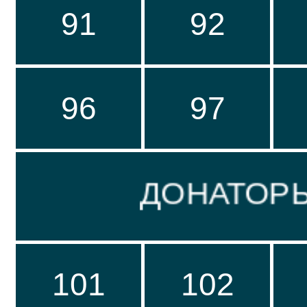
91
92
96
97
ДОНАТОРЫ 
101
102