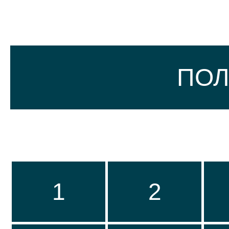
ПО
1
2