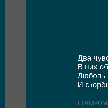
Два чув
В них о
Любовь 
И скорб
ПОЛИРО