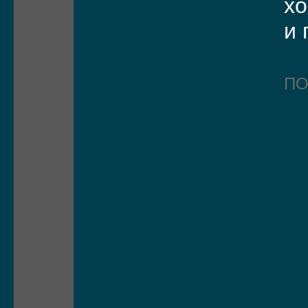
х
и 
П