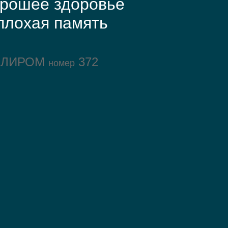
орошее здоровье
плохая память
ОЛИРОМ
372
номер