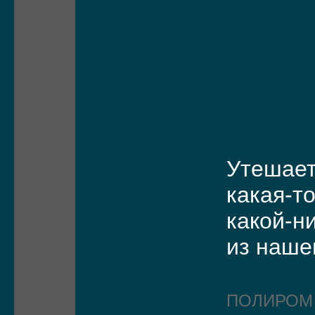
Утешает
какая-т
какой-н
из наше
ПОЛИРО