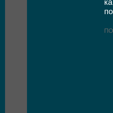
ка
по
П