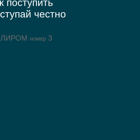
к поступить
ступай честно
ОЛИРОМ
3
номер