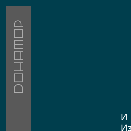
И 
Из