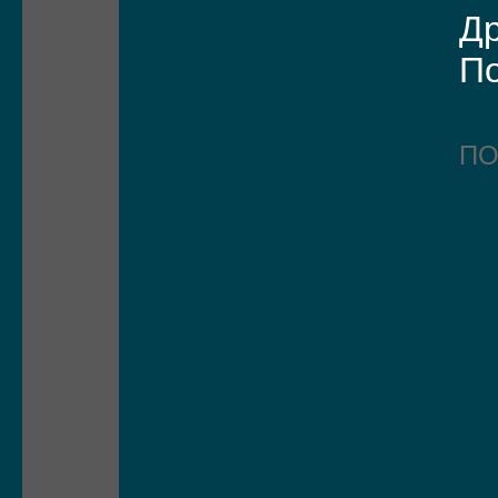
Др
По
П