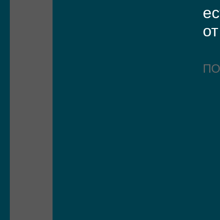
ес
от
П