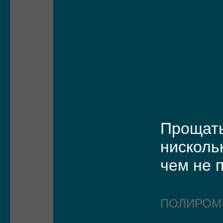
Прощат
нисколь
чем не 
ПОЛИРО