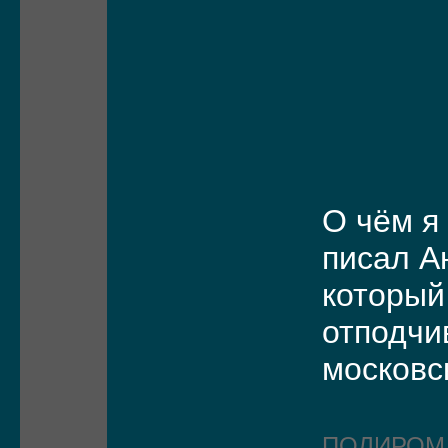
О чём я
писал А
который
отподчи
московс
ПОЛИРО