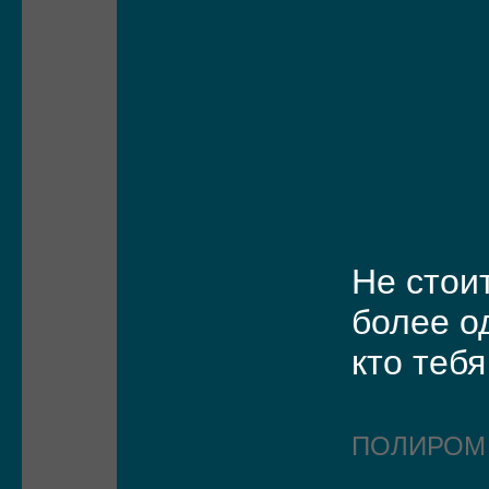
Не стои
более о
кто теб
ПОЛИРО