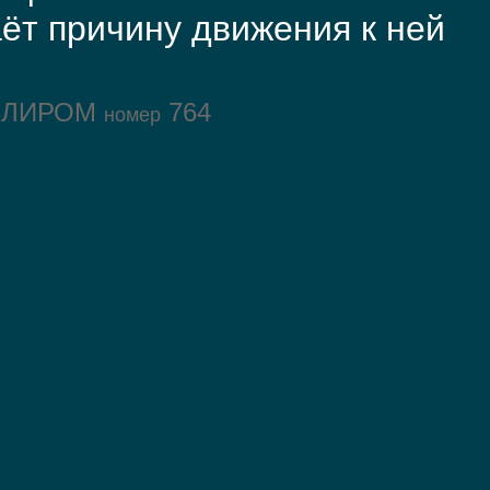
ёт причину движения к ней
ОЛИРОМ
764
номер