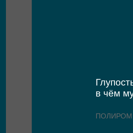
Глупост
в чём м
ПОЛИРО