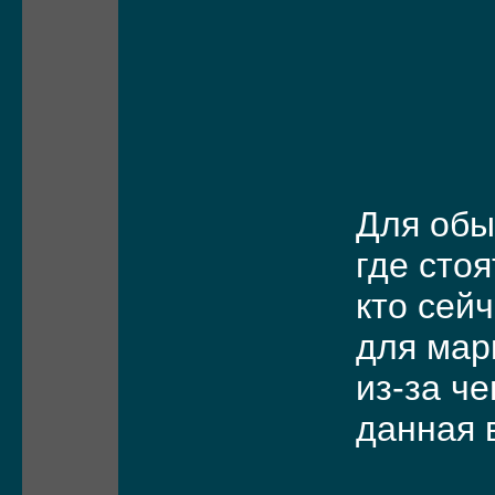
Для обы
где стоя
кто сей
для мар
из-за че
данная 