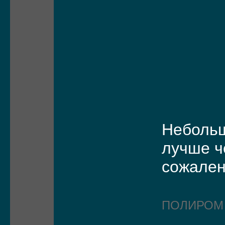
Небольш
лучше ч
сожален
ПОЛИРО