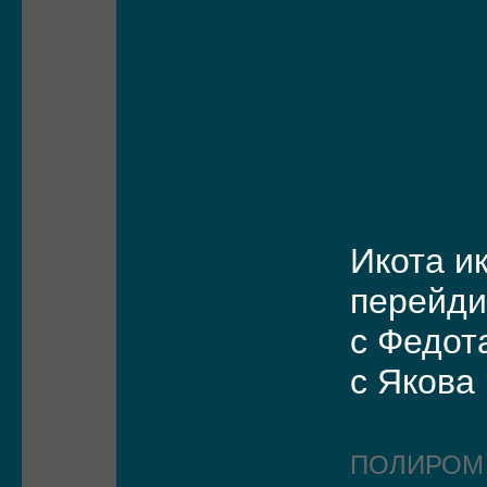
Икота и
перейди
с Федот
с Якова 
ПОЛИРО