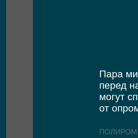
Пара м
перед н
могут с
от опро
ПОЛИРО