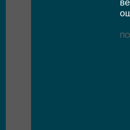
ве
о
П