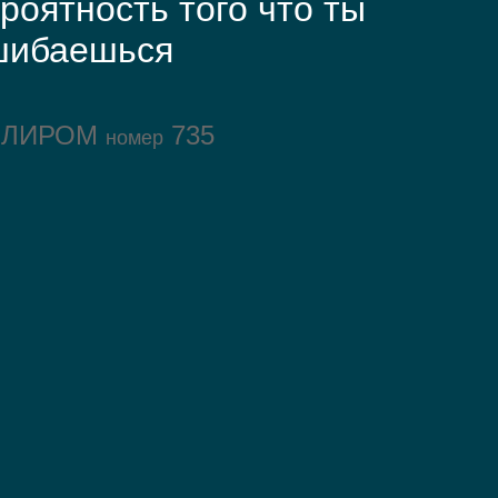
роятность того что ты
шибаешься
ОЛИРОМ
735
номер