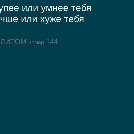
упее или умнее тебя
чше или хуже тебя
ОЛИРОМ
144
номер