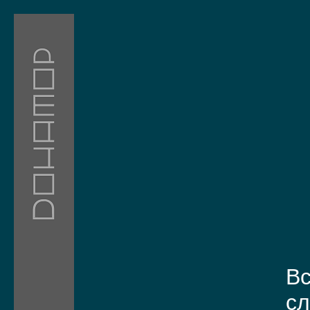
Вс
сл