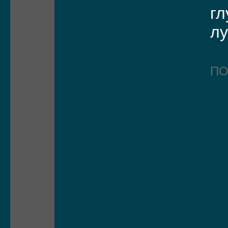
гл
лу
П