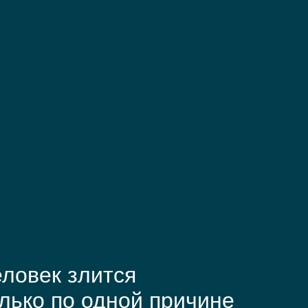
ловек злится
лько по одной причине