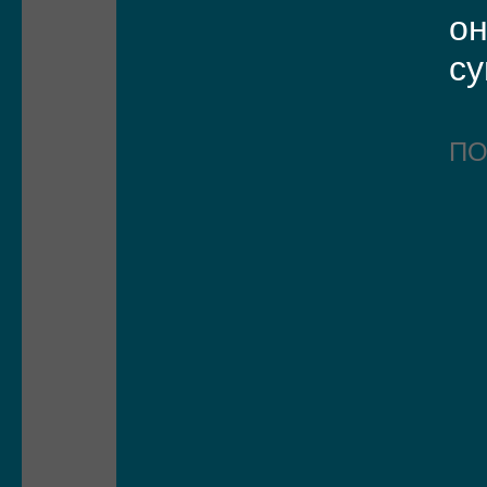
он
с
П