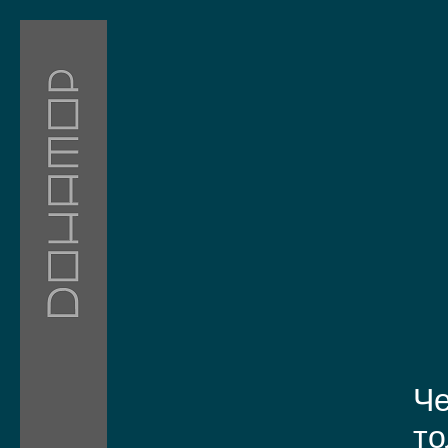
Че
то