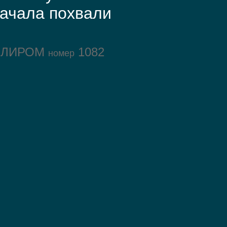
ачала похвали
ОЛИРОМ
1082
номер