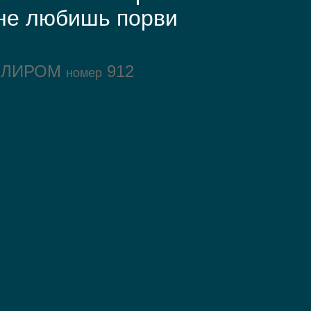
не любишь порви
ОЛИРОМ
912
номер