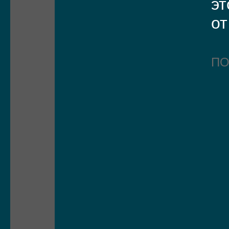
эт
от
П