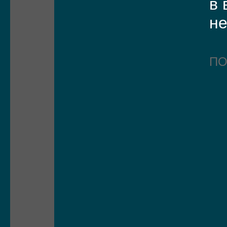
в 
не
П