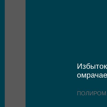
Избыток
омрачае
ПОЛИРО