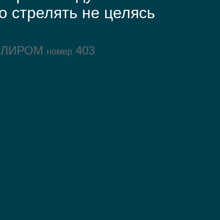
о стрелять не целясь
ОЛИРОМ
403
номер