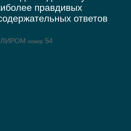
аиболее правдивых
содержательных ответов
ОЛИРОМ
54
номер