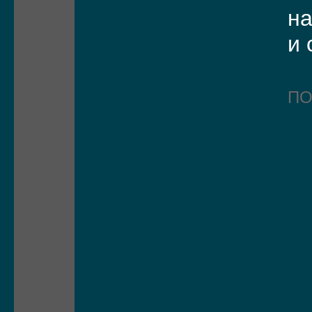
н
и 
П