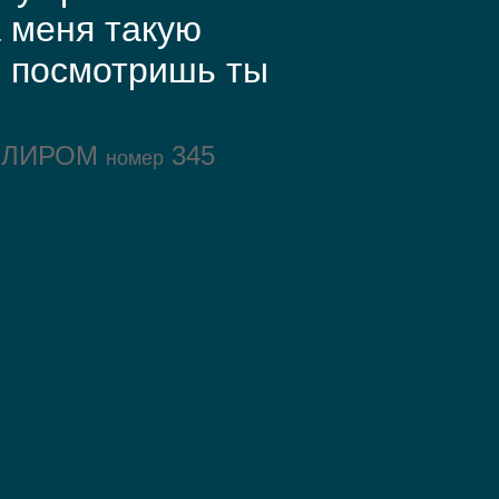
 меня такую
 посмотришь ты
ОЛИРОМ
345
номер