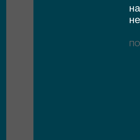
на
не
П