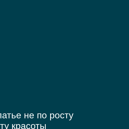
атье не по росту
ту красоты