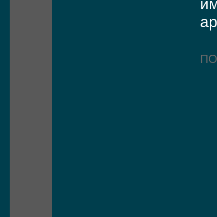
им
а
П