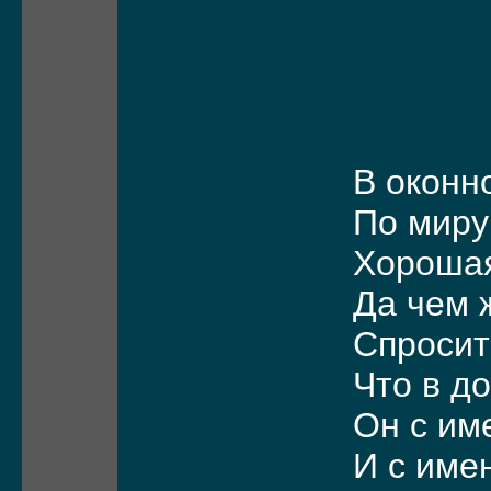
В оконн
По миру
Хорошая
Да чем 
Спросит
Что в д
Он с им
И с име