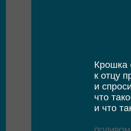
Крошка
к отцу 
и спрос
что так
и что та
ПОЛИРО