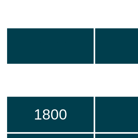
0000
1800