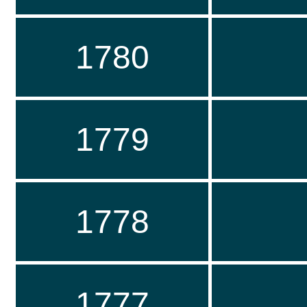
1780
1779
1778
1777