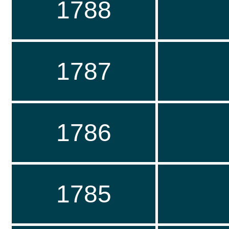
1788
1787
1786
1785