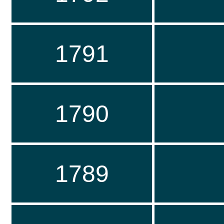
1791
1790
1789