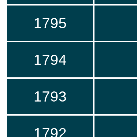
1795
1794
1793
1792