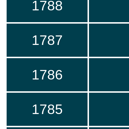
1788
1787
1786
1785