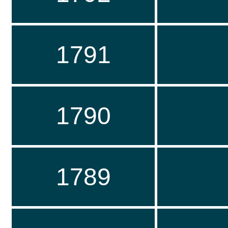
1791
1790
1789