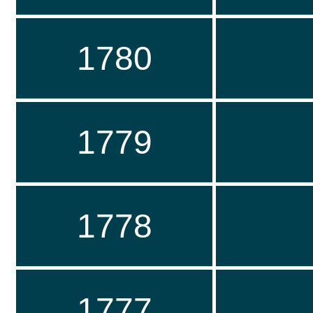
1780
1779
1778
1777