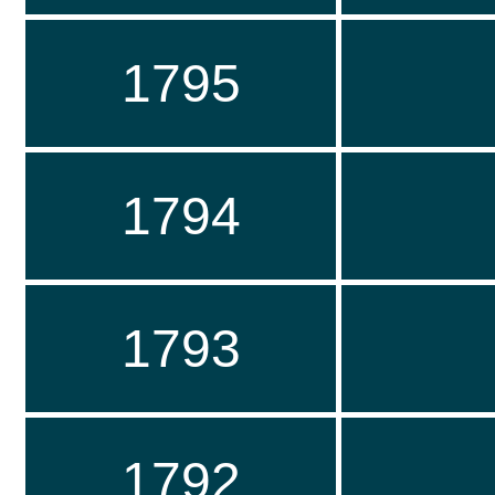
1795
1794
1793
1792