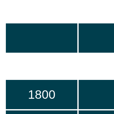
0000
1800