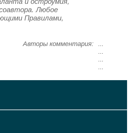
аланта и остроумия,
 соавтора. Любое
ующими Правилами,
Авторы комментария:
...
...
...
...